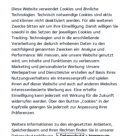
Diese Website verwendet Cookies und ähnliche
open
Technologien. Technisch notwendige Cookies sind aktiv
menu
und können nicht deaktiviert werden. Für alle weiteren
KONTAKT
Zwecke bitten wir um Ihre Einwilligung. Damit willigen Sie
sowohl in das Setzen der jeweiligen Cookies und
Tracking-Technologien und in die anschließende
Technische Daten
Verarbeitung der dadurch erhobenen Daten zu den
nachfolgend genannten Zwecken ein: Analyse und
...
...
TECHNISCHE DATEN
Performance: Wir messen, wie unsere Website genutzt
wird, um Inhalte und Funktionen zu verbessern.
Marketing und personalisierte Werbung: Unsere
Der Kia EV9 - Technische Daten
Werbepartner und Dienstleister erstellen auf Basis Ihres
Nutzungsverhaltens ein Interessenprofil und spielen
Ihnen auf dieser Website und auch auf anderen Websites
Kia EV9 Elektromotor, 283 kW, AWD, 99,8-kWh-Batterie
interessenbasierte Werbung aus. Eine erteilte
GT-line Launch Edition
(inkl. Glasdach)
Einwilligung kann jederzeit mit Wirkung für die Zukunft
widerrufen werden. Über den Button „Cookies“ in der
(Strom/Reduktionsgetriebe); 283 kW (385 PS):
Kopfzeile gelangen Sie jederzeit zur Anpassung Ihrer
Stromverbrauch kombiniert 22,8 kWh/100 km; CO₂-
Präferenzen.
Emissionen kombiniert 0 g/km; CO₂-Klasse A. Bis zu
¹
505 km Reichweite.
Weitere Informationen zu den eingesetzten Anbietern,
Speicherdauern und Ihren Rechten finden Sie in unserer
Datenschutzerklärung.
> Datenschutz
> Impressum